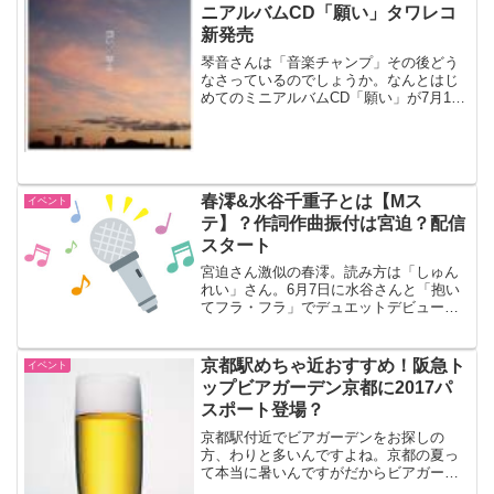
ニアルバムCD「願い」タワレコ
新発売
琴音さんは「音楽チャンプ」その後どう
なさっているのでしょうか。なんとはじ
めてのミニアルバムCD「願い」が7月11
日新発売されます。タワレコで購入でき
ます。アカペラ部分が琴音節ですね。
春澪&水谷千重子とは【Mス
イベント
テ】？作詞作曲振付は宮迫？配信
スタート
宮迫さん激似の春澪。読み方は「しゅん
れい」さん。6月7日に水谷さんと「抱い
てフラ・フラ」でデュエットデビュー、
配信スタートしました。さっそくMステ
「ミュージックステーション」登場って
スゴイですね。作詞作曲振付は誰なので
京都駅めちゃ近おすすめ！阪急ト
イベント
しょうか。
ップビアガーデン京都に2017パ
スポート登場？
京都駅付近でビアガーデンをお探しの
方、わりと多いんですよね。京都の夏っ
て本当に暑いんですがだからビアガーデ
ンも人気なんでしょうね。京都駅近の新