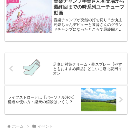
音楽チャンプ琴音さん初登場から
イベント
最終回までの時系列ユーチューブ
動画
音楽チャンプが突然の打ち切り？か丸山
純奈ちゃんデビューと琴音さんのグラン
ドチャンプになったところで最終回とな
りました。新装開店はあるのでしょう
か。また初登場から最終回までの琴音さ
ん歌ユーチューブをまとめました。
足臭い対策クリーム・靴スプレー【やす
ともおすすめ商品】どこいこ堺北花田イ
オン
ライフストローとは【パーソナル浄水】
構造や使い方・楽天の値段はいくら？
ホーム
イベント