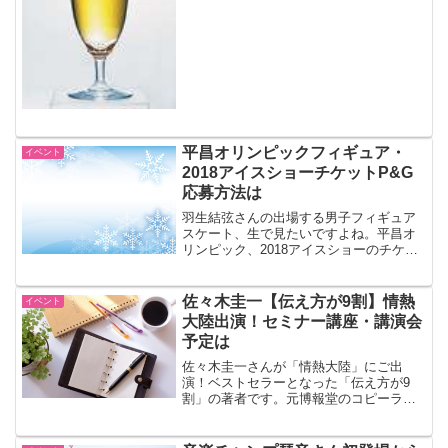
阪急ホテル屋上の「阪急トップビアガー
デン京都」から5月9日ビアガーデンパス
ポートが発売される、というのでご紹介
してみましょう。あ、雨天中止です。
平昌オリンピックフィギュア・
イベント
2018アイスショーチケットP&G
応募方法は
羽生結弦さんの出場する男子フィギュア
スケート、生で見たいですよね。平昌オ
リンピック、2018アイスショーのチケッ
トがP&Gの商品購入することで応募でき
ます。応募方法や締切日は？
佐々木圭一【伝え方が9割】情熱
イベント
大陸出演！セミナー講座・講演会
予定は
佐々木圭一さんが「情熱大陸」にご出
演！ベストセラーとなった「伝え方が9
割」の著者です。元博報堂のコピーライ
ターで、現在は独立してワタナベエンタ
ーテイメント所属。講演会やセミナーな
どで活躍されていますね。