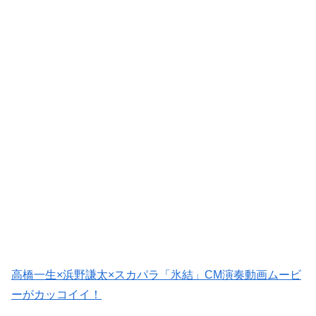
高橋一生×浜野謙太×スカパラ「氷結」CM演奏動画ムービ
ーがカッコイイ！