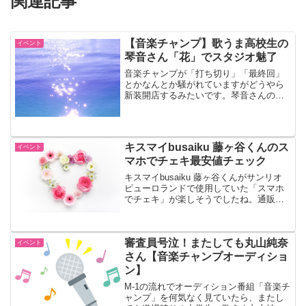
関連記事
【音楽チャンプ】歌うま高校生の
イベント
琴音さん「花」でスタジオ魅了
音楽チャンプが「打ち切り」「最終回」
とかなんとか騒がれていますがどうやら
新装開店するみたいです。琴音さんの今
回の課題曲は「花」。安定のチャンプく
んですね。
キスマイbusaiku 藤ヶ谷くんのス
イベント
マホでチェキ最安値チェック
キスマイbusaiku 藤ヶ谷くんがサンリオ
ピューロランドで使用していた「スマホ
でチェキ」が楽しそうでしたね。通販最
安値や店舗をチェックしておきましょ
う。
審査員号泣！またしても丸山純奈
イベント
さん【音楽チャンプオーディショ
ン】
M-1の流れでオーディション番組「音楽チ
ャンプ」を何気なく見ていたら、またし