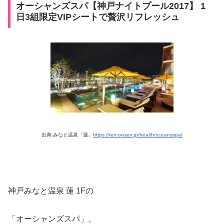
オーシャンズスパ【神戸ナイトプール2017】 1
日3組限定VIPシートで贅沢リフレッシュ
出典:みなと温泉「蓮」
https://ren-onsen.jp/health/oceansspa/
神戸みなと温泉 蓮 1Fの
「オーシャンズスパ」。