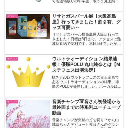
ても道場破りの中学生、歌うま丸山純奈
まるやますみなさん登場。そしてまたし
ても優勝。すでに猛者。スゴイですね。
リサとガスパール展【大阪高島
イベント
屋】行ってきました！割引有。グ
ッズ可愛い～
リサとガスパール展高島屋大阪店行って
きました！日程は8日まで。アクセスは難
波駅直結で便利です。本日5日でしたが混
み具合はまあまあ。親子連れでごったが
えしているのは撮影ポイントだけで、原
画を見るのに長いこと並ぶことはありま
ウルトラオーディショ ン結果速
イベント
せん。入場料金割引有。
報！優勝POLU 丸山純奈とは【M
ステフェス出演決定】
Mステ2017ウルトラフェスの目玉企画で
あるウルトラオーディションの結果、徳
島のPOLUが優勝しました。ボーカルは関
ジャニ番組やカラオケバトルのかわいい
中学生丸山純奈すみなさん。どのような
バンドなのでしょうか。
音楽チャンプ琴音さん初登場から
イベント
最終回までの時系列ユーチューブ
動画
音楽チャンプが突然の打ち切り？か丸山
純奈ちゃんデビューと琴音さんのグラン