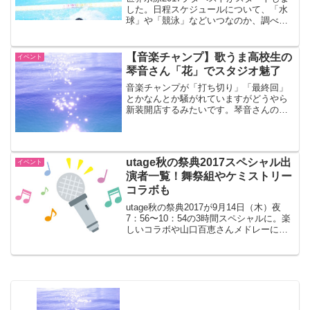
した。日程スケジュールについて、「水
球」や「競泳」などいつなのか、調べて
みました。テレビ放送はテレ朝が予定さ
れています。シンクロは7月18～22日ま
で。20日夜から放送されますね。
【音楽チャンプ】歌うま高校生の
イベント
琴音さん「花」でスタジオ魅了
音楽チャンプが「打ち切り」「最終回」
とかなんとか騒がれていますがどうやら
新装開店するみたいです。琴音さんの今
回の課題曲は「花」。安定のチャンプく
んですね。
utage秋の祭典2017スペシャル出
イベント
演者一覧！舞祭組やケミストリー
コラボも
utage秋の祭典2017が9月14日（木）夜
7：56〜10：54の3時間スペシャルに。楽
しいコラボや山口百恵さんメドレーには
祐太朗くんも。司会は中居くん。ケミス
トリー舞祭組も登場！出演者一覧をご紹
介します。タイムテーブルは未発表。