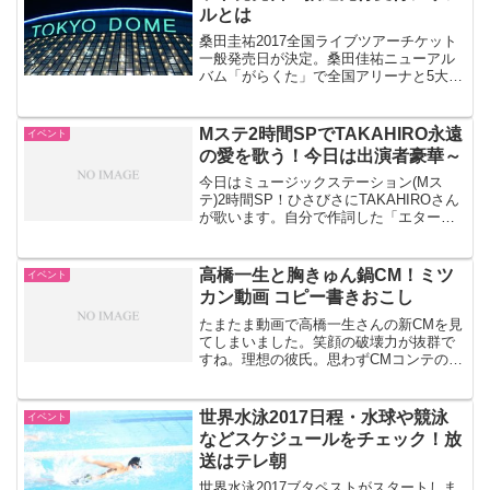
ルとは
桑田圭祐2017全国ライブツアーチケット
一般発売日が決定。桑田佳祐ニューアル
バム「がらくた」で全国アリーナと5大ド
ームですが朝ドラ主題歌「若い広場」も
人気で争奪戦に。チケット抽選先行受付
シリアル封入に注目ですね。
Mステ2時間SPでTAKAHIRO永遠
イベント
の愛を歌う！今日は出演者豪華～
今日はミュージックステーション(Mス
テ)2時間SP！ひさびさにTAKAHIROさん
が歌います。自分で作詞した「エターナ
ルラブ」永遠の愛、ひゅーひゅーですね
(古)。ほかにも嵐、東方神起など豪華出演
者ですね。
高橋一生と胸きゅん鍋CM！ミツ
イベント
カン動画 コピー書きおこし
たまたま動画で高橋一生さんの新CMを見
てしまいました。笑顔の破壊力が抜群で
すね。理想の彼氏。思わずCMコンテのコ
ピーを書き起こしてしまいました。すご
く自然な演技なのでだいぶアドリブと思
われます。
世界水泳2017日程・水球や競泳
イベント
などスケジュールをチェック！放
送はテレ朝
世界水泳2017ブタペストがスタートしま