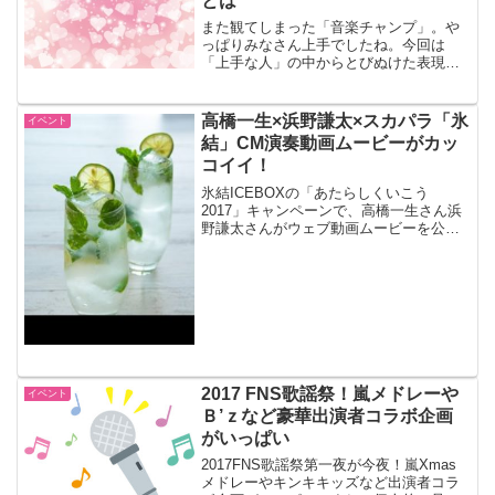
とは
また観てしまった「音楽チャンプ」。や
っぱりみなさん上手でしたね。今回は
「上手な人」の中からとびぬけた表現の
高校生がいました。大人が聞くとなぜか
なつかしい。そしてせつない。会場がざ
わつくのは遠い記憶のせいなのか。
高橋一生×浜野謙太×スカパラ「氷
イベント
結」CM演奏動画ムービーがカッ
コイイ！
氷結ICEBOXの「あたらしくいこう
2017」キャンペーンで、高橋一生さん浜
野謙太さんがウェブ動画ムービーを公開
しました。カッコいいですね。東京スカ
パラダイスオーケストラとのコラボ演奏
です。浜野謙太さんてプロだったのです
ね。
2017 FNS歌謡祭！嵐メドレーや
イベント
Ｂ’ｚなど豪華出演者コラボ企画
がいっぱい
2017FNS歌謡祭第一夜が今夜！嵐Xmas
メドレーやキンキキッズなど出演者コラ