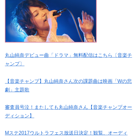
丸山純奈デビュー曲「ドラマ」無料配信はこちら〔音楽チ
ャンプ〕
【音楽チャンプ】丸山純奈さん次の課題曲は映画「Wの悲
劇」主題歌
審査員号泣！またしても丸山純奈さん【音楽チャンプオー
ディション】
Mステ2017ウルトラフェス放送日決定！観覧、オーディ