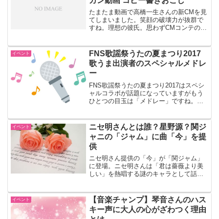
カン動画 コピー書きおこし
たまたま動画で高橋一生さんの新CMを見
てしまいました。笑顔の破壊力が抜群で
すね。理想の彼氏。思わずCMコンテのコ
ピーを書き起こしてしまいました。すご
く自然な演技なのでだいぶアドリブと思
われます。
FNS歌謡祭うたの夏まつり2017
イベント
歌うま出演者のスペシャルメドレ
ー
FNS歌謡祭うたの夏まつり2017はスペシ
ャルコラボが話題になっていますがもう
ひとつの目玉は「メドレー」ですね。タ
イムテーブルは現在のところ未発表で
す。放送日は8月2日。生中継ですね。
ニセ明さんとは誰？星野源？関ジ
イベント
ャニの「ジャム」に曲「今」を提
供
ニセ明さん提供の「今」が「関ジャム」
に登場。ニセ明さんは「君は薔薇より美
しい」を熱唱する謎のキャラとして話題
でしたが引退した？と思われていました
が、関ジャニ∞のアルバムに楽曲を提供。
正体は誰なんでしょう
【音楽チャンプ】琴音さんのハス
イベント
キー声に大人の心がざわつく理由