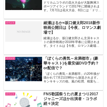
ドリカムコラボの花火大会が大阪舞洲ス
ポーツアイランドで2017年に開催されま
す。7月7日は花火大会、8日には「ドリウ
タフェス」。ＵＳＪの「大阪ラバー」か
ら10年。大規模イベントですね。
綾瀬はるか×坂口健太郎2018新作
イベント
映画公開日は【今夜、ロマンス劇
場で】
綾瀬はるか、坂口健太郎さん主演キャス
トの新作映画が2018年早春に公開されま
す。タイトルは【今夜、ロマンス劇場
で】素敵なファンタジー映画になりそう
～必見ですね。あらすじをご紹介しまし
ょう。
「ぼくらの勇気～未満都市」(豪
イベント
華キャスト)を最安値DVD予約？
or配信で？
「ぼくらの勇気～未満都市」の20年後が
描かれて7月21日9時から放送されます。
キンキキッズの他、嵐の松潤、相葉ちゃ
ん、小原裕貴さんも登場して、大人にな
った彼らが再び力を合わせて立ち向かい
ます。豪華キャストですね。また20年前
FNS歌謡祭うたの夏まつり2017
イベント
の彼らのドラマがはじめてDVD化。配信
ジャニーズほか出演者・コラボ
もスタートします。赤ちゃんみたいな松
続々決定
潤に、再び会えますよー。