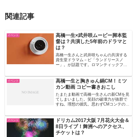
関連記事
高橋一生×武井咲ムービー脚本監
イベント
督は？共演した5年前のドラマと
は？
高橋一生さんと武井咲ちゃんの共演する
資生堂ドラマム－ビ「ランドリースノ
ー」。が話題です。ロマンティックファ
ンタジーで胸きゅんな仕上がりです。ふ
たりがインタビューで5年ぶりの共演と明
かしていますが5年前の共演ドラマは。
高橋一生と胸きゅん鍋CM！ミツ
イベント
カン動画 コピー書きおこし
たまたま動画で高橋一生さんの新CMを見
てしまいました。笑顔の破壊力が抜群で
すね。理想の彼氏。思わずCMコンテのコ
ピーを書き起こしてしまいました。すご
く自然な演技なのでだいぶアドリブと思
われます。
ドリカム2017大阪 7月花火大会＆
イベント
8日ライブ！舞洲へのアクセス、
チケットは？