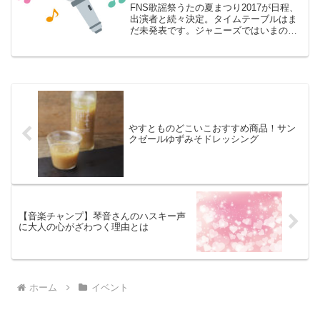
FNS歌謡祭うたの夏まつり2017が日程、
出演者と続々決定。タイムテーブルはま
だ未発表です。ジャニーズではいまのと
ころ、タッキ―&翼やHeySeyJUMPな
ど。キンキ、嵐はお休みでしょうか。テ
―マはアニバーサリーです。見どころは
意外な組み合わせの新鮮コラボ。どんな
新鮮コラボを見ることができるのでしょ
う。
やすとものどこいこおすすめ商品！サン
クゼールゆずみそドレッシング
【音楽チャンプ】琴音さんのハスキー声
に大人の心がざわつく理由とは
ホーム
イベント