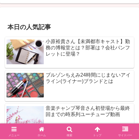
本日の人気記事
小原裕貴さん【未満都市キャスト】勤
務の博報堂とは？部署は？会社パンフ
レットに登場？
ブルゾンちえみ24時間にじまないアイ
ライン(ライナー)ブランドとは
音楽チャンプ琴音さん初登場から最終
回までの時系列ユーチューブ動画
メニュー
ホーム
検索
トップ
サイドバー