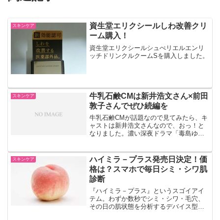
資生堂エリクシールしわ改善クリ
スキンケア
ーム購入！
資生堂エリクシールシュぺリエルエンリ
ッチドリンクルクームSを購入しました。
牛乳石鹸CMは新井浩文さん×前田
スキンケア
敦子さんでぜひ続編を
牛乳石鹸CMが話題なので見てみたら、キ
ャストは新井浩文さんなので、おっ！と
なりました。濃い深夜ドラマ「毒島ゆり
こ」を思い出しました。あのドラマ、お
もしろかったですね。
ハイミラ－プラス発売日決定！価
スキンケア
格は？スマホで毎日シミ・シワ肌
診断
『ハイミラ－プラス』というスゴイアイ
テム。わずか数秒でシミ・シワ・毛穴、
その日の肌状態を分析するデバイス型ビ
ューティミラ－です。美容データをスマ