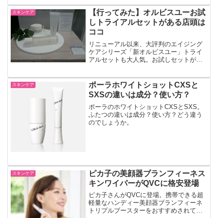
ホで保存。低価格で最適スキンケア、メ
イクアドバイスが受けられるってホン
【行ってみた】オルビスユーお試
スキンケア
ト？
しトライアルセットがある店頭は
ココ
リニューアル以来、大評判のエイジング
ケアシリーズ「新オルビスユー」トライ
アルセットも大人気。お試しセットが店
頭で買えるか大阪の店舗に行ってみまし
た。オルビスユーのお試しセットの店頭
の値段とは。実際に確認してきました。
ポーラホワイトショットCXSと
スキンケア
SXSの違いは成分？使い方？
ポーラのホワイトショットCXSとSXS。
ふたつの違いは成分？使い方？どう違う
のでしょうか。
ピカ子の美顔器ブランフィーネス
スキンケア
キンワイパーがQVCに格安登場
ピカ子さんがQVCに登場。携帯できる超
軽量なハンディー美顔器ブランフィーネ
トリプルブースターをおすすめされてい