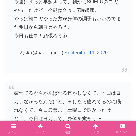
今週はずっと早起きして、朝からSOELUのヨガ
やってたけど、今朝は久々に7時起床。
やっぱ朝ヨガやった方が身体の調子もいいのでま
た明日から朝ヨガやろう。
今日も仕事！頑張ろう👍
— なぎ (@naa__gii__)
September 11, 2020
疲れてるからがんばれる気がしなくて、昨日はヨ
ガしなかったんだけど、そしたら疲れてるのに眠
れなくて、今日最悪…。土曜日で良かったけ
ど…。今日はヨガして、身体を癒そう〜。
#SOELU
#オンラインヨガ
メニュー
ホーム
検索
トップ
サイドバー