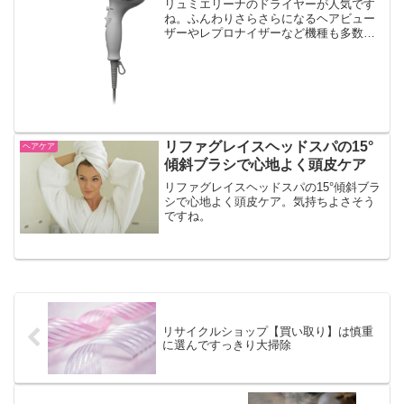
リュミエリーナのドライヤーが人気です
ね。ふんわりさらさらになるヘアビュー
ザーやレプロナイザーなど機種も多数。
最新モデル「レプロナイザー3d plusプ
ラス」にはさっそく偽物が登場。正規品
を安く購入する方法、見分け方はあるの
でしょうか。
リファグレイスヘッドスパの15°
ヘアケア
傾斜ブラシで心地よく頭皮ケア
リファグレイスヘッドスパの15°傾斜ブラ
シで心地よく頭皮ケア。気持ちよさそう
ですね。
リサイクルショップ【買い取り】は慎重
に選んですっきり大掃除