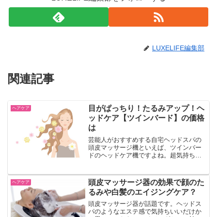
LUXELIFE編集部
関連記事
目がぱっちり！たるみアップ！ヘ
ヘアケア
ッドケア【ツインバード】の価格
は
芸能人がおすすめする自宅ヘッドスパの
頭皮マッサージ機といえば、ツインバー
ドのヘッドケア機ですよね。超気持ちい
い！目がぱっちりした。小顔効果が。マ
ツコの番組で紹介されたこともあり、口
コミで大評判。効果実感されている方が
頭皮マッサージ器の効果で顔のた
ヘアケア
多いのでエイジングケアに期待できます
るみや白髪のエイジングケア？
ね。価格はどうでしょう。
頭皮マッサージ器が話題です。ヘッドス
パのようなエステ感で気持ちいいだけか