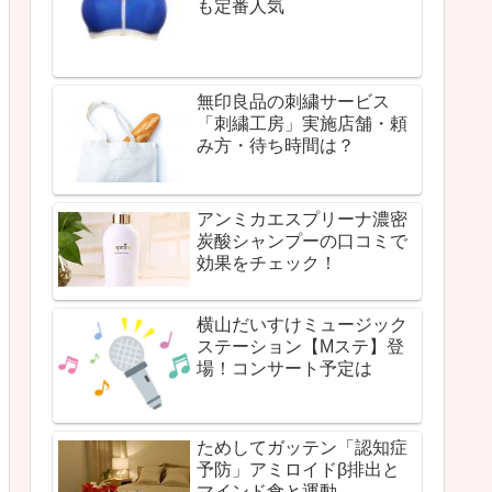
も定番人気
無印良品の刺繍サービス
「刺繍工房」実施店舗・頼
み方・待ち時間は？
アンミカエスプリーナ濃密
炭酸シャンプーの口コミで
効果をチェック！
横山だいすけミュージック
ステーション【Mステ】登
場！コンサート予定は
ためしてガッテン「認知症
予防」アミロイドβ排出と
マインド食と運動