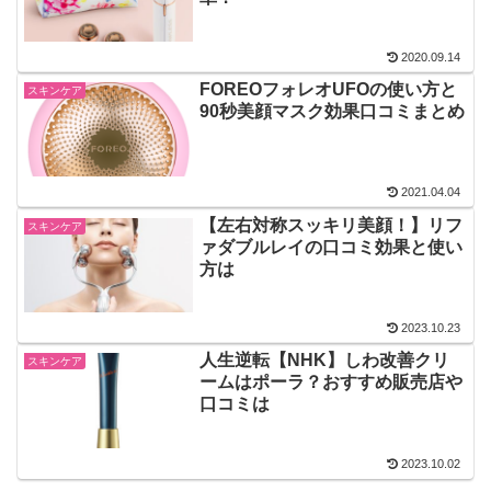
2020.09.14
FOREOフォレオUFOの使い方と
スキンケア
90秒美顔マスク効果口コミまとめ
2021.04.04
【左右対称スッキリ美顔！】リフ
スキンケア
ァダブルレイの口コミ効果と使い
方は
2023.10.23
人生逆転【NHK】しわ改善クリ
スキンケア
ームはポーラ？おすすめ販売店や
口コミは
2023.10.02