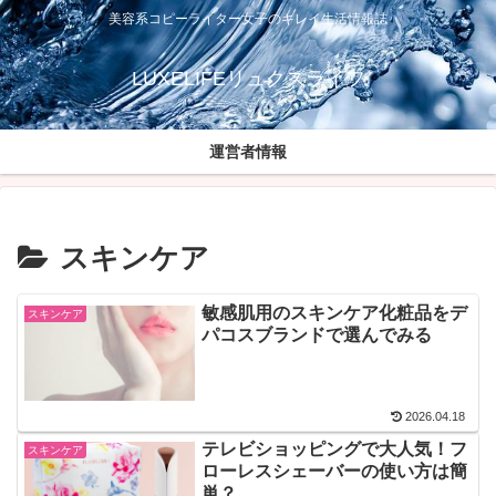
美容系コピーライター女子のキレイ生活情報誌
LUXELIFEリュクスライフ
運営者情報
スキンケア
敏感肌用のスキンケア化粧品をデ
スキンケア
パコスブランドで選んでみる
2026.04.18
テレビショッピングで大人気！フ
スキンケア
ローレスシェーバーの使い方は簡
単？