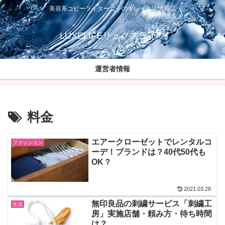
美容系コピーライター女子のキレイ生活情報誌
LUXELIFEリュクスライフ
運営者情報
料金
エアークローゼットでレンタルコ
ファッション
ーデ！ブランドは？40代50代も
OK？
2021.03.28
無印良品の刺繍サービス「刺繍工
生活
房」実施店舗・頼み方・待ち時間
は？