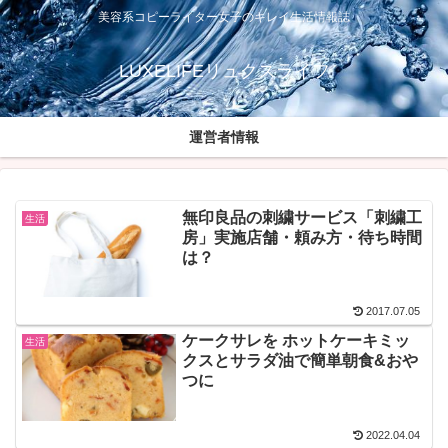
美容系コピーライター女子のキレイ生活情報誌
LUXELIFEリュクスライフ
運営者情報
無印良品の刺繍サービス「刺繍工
生活
房」実施店舗・頼み方・待ち時間
は？
2017.07.05
ケークサレを ホットケーキミッ
生活
クスとサラダ油で簡単朝食&おや
つに
2022.04.04