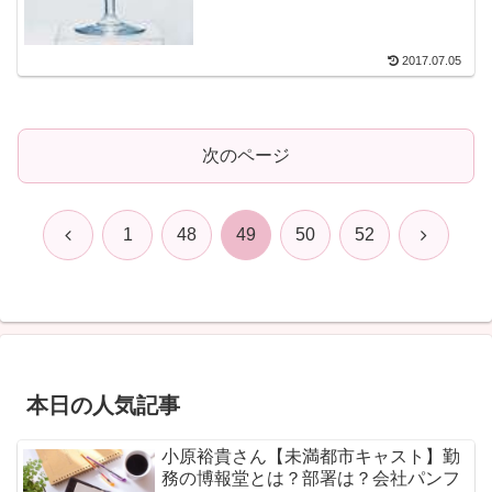
2017.07.05
次のページ
前
次
1
48
49
50
52
へ
へ
本日の人気記事
小原裕貴さん【未満都市キャスト】勤
務の博報堂とは？部署は？会社パンフ